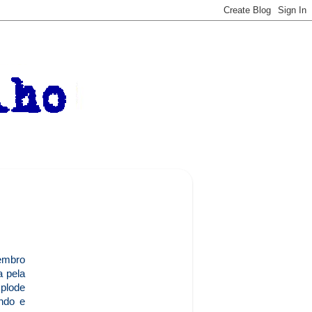
embro
a pela
xplode
ando e