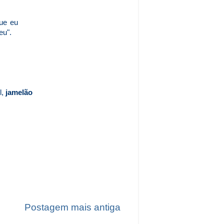
ue eu
eu".
l,
jamelão
Postagem mais antiga