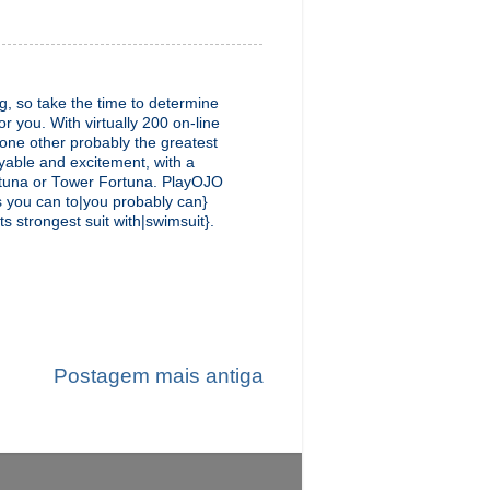
ng, so take the time to determine
r you. With virtually 200 on-line
 one other probably the greatest
oyable and excitement, with a
rtuna or Tower Fortuna. PlayOJO
s you can to|you probably can}
ts strongest suit with|swimsuit}.
Postagem mais antiga