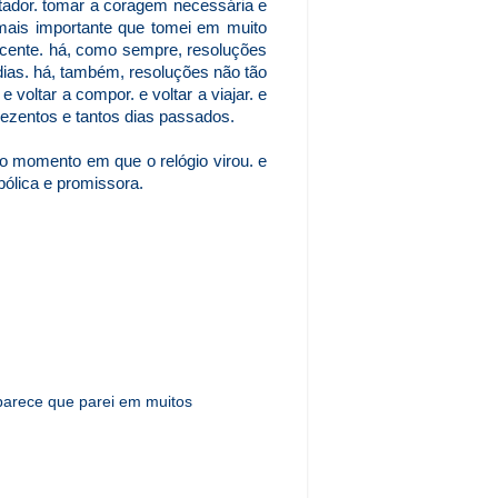
rtador. tomar a coragem necessária e
 mais importante que tomei em muito
cente. há, como sempre, resoluções
dias. há, também, resoluções não tão
 voltar a compor. e voltar a viajar. e
trezentos e tantos dias passados.
no momento em que o relógio virou. e
bólica e promissora.
. parece que parei em muitos