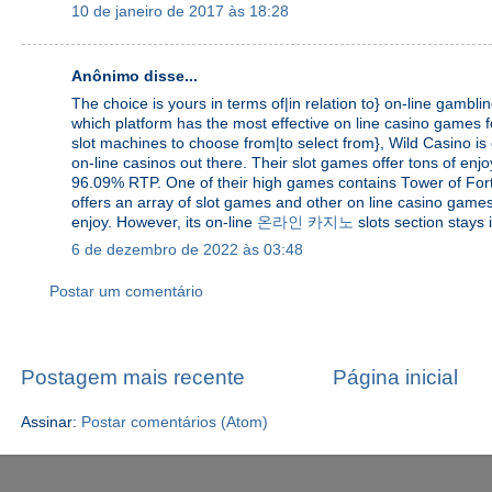
10 de janeiro de 2017 às 18:28
Anônimo disse...
The choice is yours in terms of|in relation to} on-line gambli
which platform has the most effective on line casino games fo
slot machines to choose from|to select from}, Wild Casino is
on-line casinos out there. Their slot games offer tons of enj
96.09% RTP. One of their high games contains Tower of Fo
offers an array of slot games and other on line casino game
enjoy. However, its on-line
온라인 카지노
slots section stays i
6 de dezembro de 2022 às 03:48
Postar um comentário
Postagem mais recente
Página inicial
Assinar:
Postar comentários (Atom)