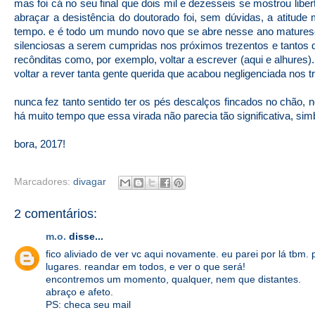
mas foi cá no seu final que dois mil e dezesseis se mostrou libe
abraçar a desistência do doutorado foi, sem dúvidas, a atitude
tempo. e é todo um mundo novo que se abre nesse ano matures
silenciosas a serem cumpridas nos próximos trezentos e tantos 
recônditas como, por exemplo, voltar a escrever (aqui e alhures). e
voltar a rever tanta gente querida que acabou negligenciada nos 
nunca fez tanto sentido ter os pés descalços fincados no chão, 
há muito tempo que essa virada não parecia tão significativa, sim
bora, 2017!
Marcadores:
divagar
2 comentários:
m.o.
disse...
fico aliviado de ver vc aqui novamente. eu parei por lá tbm
lugares. reandar em todos, e ver o que será!
encontremos um momento, qualquer, nem que distantes.
abraço e afeto.
PS: checa seu mail